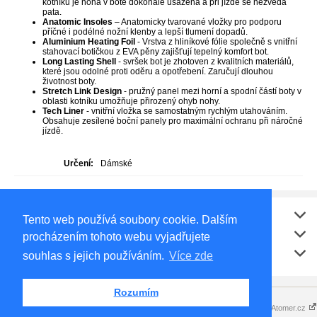
kotníku je noha v botě dokonale usazená a při jízdě se nezvedá
pata.
Anatomic Insoles
– Anatomicky tvarované vložky pro podporu
příčné i podélné nožní klenby a lepší tlumení dopadů.
Aluminium Heating Foil
- Vrstva z hliníkové fólie společně s vnitřní
stahovací botičkou z EVA pěny zajišťují tepelný komfort bot.
Long Lasting Shell
- svršek bot je zhotoven z kvalitních materiálů,
které jsou odolné proti oděru a opotřebení. Zaručují dlouhou
životnost boty.
Stretch Link Design
- pružný panel mezi horní a spodní částí boty v
oblasti kotníku umožňuje přirozený ohyb nohy.
Tech Liner
- vnitřní vložka se samostatným rychlým utahováním.
Obsahuje zesílené boční panely pro maximální ochranu při náročné
jízdě.
Určení:
Dámské
Vše o nákupu
Tento web používá soubory cookie. Dalším
Kontakt
procházením tohoto webu vyjadřujete
Doporučujeme
souhlas s jejich používáním.
Více zde
Rozumím
Copyright 2015 - 2026 © e-
Vytváříme eshopy - Atomer.cz