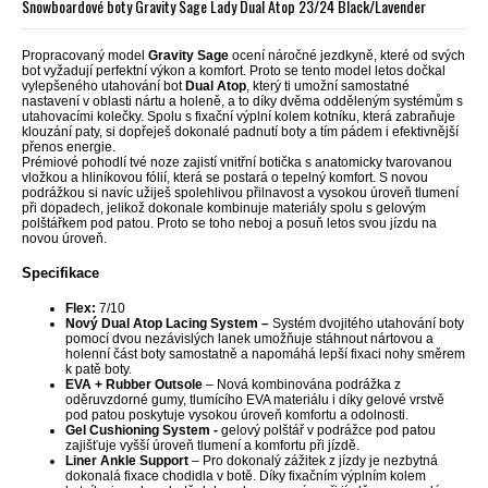
Snowboardové boty Gravity Sage Lady Dual Atop 23/24 Black/Lavender
Propracovaný model
Gravity Sage
ocení náročné jezdkyně, které od svých
bot vyžadují perfektní výkon a komfort. Proto se tento model letos dočkal
vylepšeného utahování bot
Dual Atop
, který ti umožní samostatné
nastavení v oblasti nártu a holeně, a to díky dvěma odděleným systémům s
utahovacími kolečky. Spolu s fixační výplní kolem kotníku, která zabraňuje
klouzání paty, si dopřeješ dokonalé padnutí boty a tím pádem i efektivnější
přenos energie.
Prémiové pohodlí tvé noze zajistí vnitřní botička s anatomicky tvarovanou
vložkou a hliníkovou fólií, která se postará o tepelný komfort. S novou
podrážkou si navíc užiješ spolehlivou přilnavost a vysokou úroveň tlumení
při dopadech, jelikož dokonale kombinuje materiály spolu s gelovým
polštářkem pod patou. Proto se toho neboj a posuň letos svou jízdu na
novou úroveň.
Specifikace
Flex:
7/10
Nový Dual Atop Lacing System –
Systém dvojitého utahování boty
pomocí dvou nezávislých lanek umožňuje stáhnout nártovou a
holenní část boty samostatně a napomáhá lepší fixaci nohy směrem
k patě boty.
EVA + Rubber Outsole
– Nová kombinována podrážka z
oděruvzdorné gumy, tlumícího EVA materiálu i díky gelové vrstvě
pod patou poskytuje vysokou úroveň komfortu a odolnosti.
Gel Cushioning System -
gelový polštář v podrážce pod patou
zajišťuje vyšší úroveň tlumení a komfortu při jízdě.
Liner Ankle Support
– Pro dokonalý zážitek z jízdy je nezbytná
dokonalá fixace chodidla v botě. Díky fixačním výplním kolem