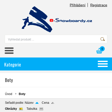
Přihlášení
Registrace
0
Kategorie
Boty
Úvod
Boty
Seřadit podle:
Název
Cena
Obrázky
Tabulka