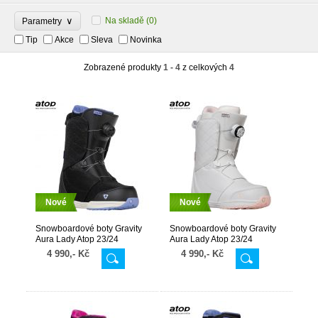
∨
Na skladě
(0)
Parametry
Tip
Akce
Sleva
Novinka
Zobrazené produkty
1 - 4
z celkových
4
Nové
Nové
Snowboardové boty Gravity
Snowboardové boty Gravity
Aura Lady Atop 23/24
Aura Lady Atop 23/24
Black/Lavender
White/Pale Pink
4 990,- Kč
4 990,- Kč