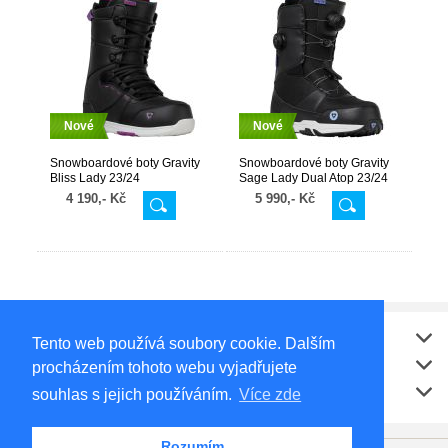
Nové
Nové
Snowboardové boty Gravity
Snowboardové boty Gravity
Bliss Lady 23/24
Sage Lady Dual Atop 23/24
Black/Purple
Black/Lavender
4 190,- Kč
5 990,- Kč
Vše o nákupu
Tento web používá soubory cookie. Dalším
Kontakt
procházením tohoto webu vyjadřujete
Doporučujeme
souhlas s jejich používáním.
Více zde
Rozumím