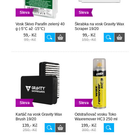
Sleva
Sleva
Vosk Skivo Parafín zelený 40
Škrabka na vosk Gravity Wax
g (-5°C až -15°C)
Scraper 19/20
59,- Kč
99,- Kč
99,- Kč
150,- Kč
Sleva
Sleva
Kartáč na vosk Gravity Wax
Odstraňovač vosku Toko
Brush 19/20
Waxremover HC3 250 ml
139,- Kč
199,- Kč
250,- Kč
300,- Kč