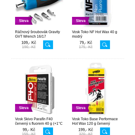
Sleva
Sleva
Ráčnový šroubovák Gravity
Vosk Toko NF Hot Wax 40 g
GVT Wrench 16/17
modrý
109,- Kč
79,- Kč
190,- Kč
175,- Kč
Sleva
Sleva
Vosk Skivo Parafín F40
Vosk Toko Base Performace
červený s fluorem 40 g (+1°C
Hot Wax 120 g červený
a vyšší)
99,- Kč
199,- Kč
155,- Kč
320,- Kč