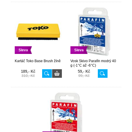
Sleva
Sleva
Kartáč Toko Base Brush žíně
Vosk Skivo Parafín modrý 40
g (-1°C až -6°C)
189,- Kč
59,- Kč
310,- Kč
99,- Kč