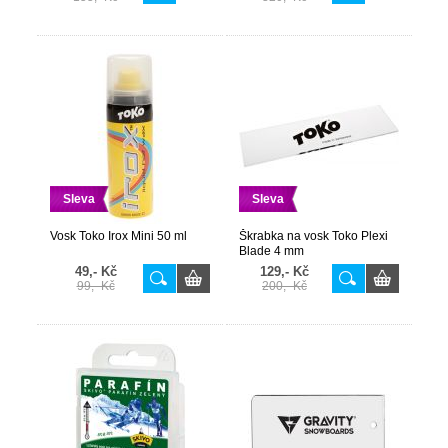
Sleva
Sleva
Vosk Toko Irox Mini 50 ml
Škrabka na vosk Toko Plexi
Blade 4 mm
49,- Kč
129,- Kč
99,- Kč
200,- Kč