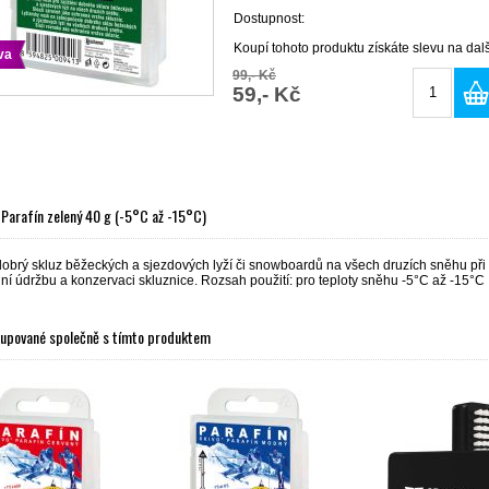
Dostupnost:
Koupí tohoto produktu získáte slevu na da
va
99,- Kč
59,- Kč
 Parafín zelený 40 g (-5°C až -15°C)
dobrý skluz běžeckých a sjezdových lyží či snowboardů na všech druzích sněhu při
ní údržbu a konzervaci skluznice. Rozsah použití: pro teploty sněhu -5°C až -15°C
kupované společně s tímto produktem