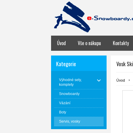
Úvod
Vše o nákupu
Kontakty
Kategorie
Vosk Ski
Výhodné sety,
Úvod
komplety
Snowboardy
Vázání
Boty
Servis, vosky