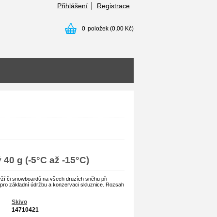
Přihlášení
Registrace
0
položek
(0,00 Kč)
 40 g (-5°C až -15°C)
yží či snowboardů na všech druzích sněhu při
 pro základní údržbu a konzervaci skluznice. Rozsah
Skivo
14710421