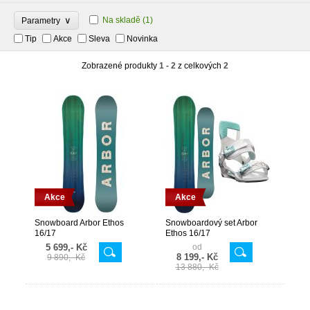
∨
Na skladě
(1)
Parametry
Tip
Akce
Sleva
Novinka
Zobrazené produkty
1 - 2
z celkových
2
Akce
Akce
Snowboard Arbor Ethos
Snowboardový set Arbor
16/17
Ethos 16/17
5 699,- Kč
od
8 199,- Kč
9 890,- Kč
13 880,- Kč