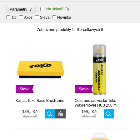
∨
Na skladě
(3)
Parametry
Tip
Akce
Sleva
Novinka
Zobrazené produkty
1 - 6
z celkových
6
Sleva
Sleva
Kartáč Toko Base Brush žíně
Odstraňovač vosku Toko
Waxremover HC3 250 ml
189,- Kč
199,- Kč
310,- Kč
300,- Kč