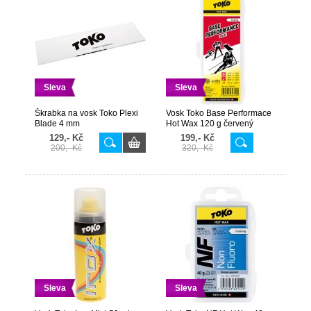
Sleva
Sleva
Škrabka na vosk Toko Plexi
Vosk Toko Base Performace
Blade 4 mm
Hot Wax 120 g červený
129,- Kč
199,- Kč
200,- Kč
320,- Kč
Sleva
Sleva