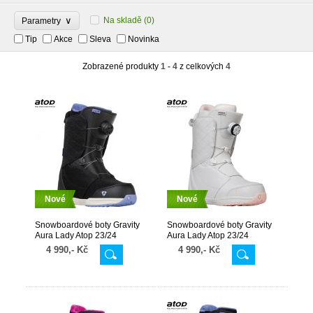
∨
Na skladě
(0)
Parametry
Tip
Akce
Sleva
Novinka
Zobrazené produkty
1 - 4
z celkových
4
Nové
Nové
Snowboardové boty Gravity
Snowboardové boty Gravity
Aura Lady Atop 23/24
Aura Lady Atop 23/24
Black/Lavender
White/Pale Pink
4 990,- Kč
4 990,- Kč