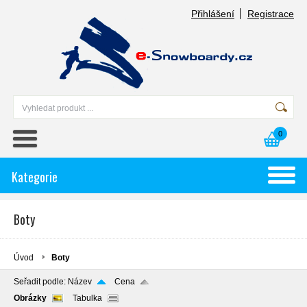
Přihlášení
Registrace
0
Kategorie
Boty
Úvod
Boty
Seřadit podle:
Název
Cena
Obrázky
Tabulka