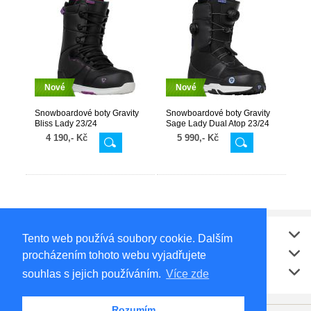
Nové
Nové
Snowboardové boty Gravity
Snowboardové boty Gravity
Bliss Lady 23/24
Sage Lady Dual Atop 23/24
Black/Purple
Black/Lavender
4 190,- Kč
5 990,- Kč
Vše o nákupu
Tento web používá soubory cookie. Dalším
Kontakt
procházením tohoto webu vyjadřujete
Doporučujeme
souhlas s jejich používáním.
Více zde
Rozumím