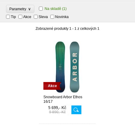
∨
Na skladě
(1)
Parametry
Tip
Akce
Sleva
Novinka
Zobrazené produkty
1 - 1
z celkových
1
Akce
Snowboard Arbor Ethos
16/17
5 699,- Kč
9 890,- Kč