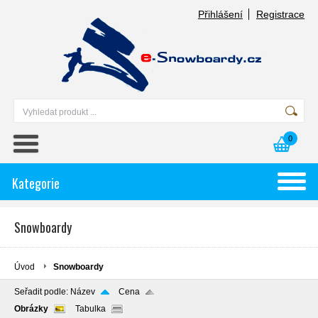
Přihlášení
Registrace
0
Kategorie
Snowboardy
Úvod
Snowboardy
Seřadit podle:
Název
Cena
Obrázky
Tabulka