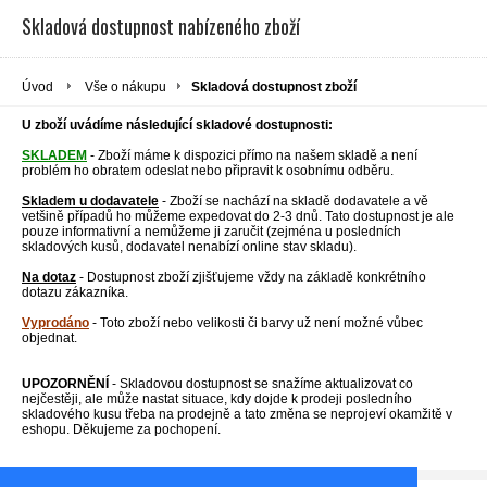
Skladová dostupnost nabízeného zboží
Úvod
Vše o nákupu
Skladová dostupnost zboží
U zboží uvádíme následující skladové dostupnosti:
SKLADEM
- Zboží máme k dispozici přímo na našem skladě a není
problém ho obratem odeslat nebo připravit k osobnímu odběru.
Skladem u dodavatele
- Zboží se nachází na skladě dodavatele a vě
vetšině případů ho můžeme expedovat do 2-3 dnů. Tato dostupnost je ale
pouze informativní a nemůžeme ji zaručit (zejména u posledních
skladových kusů, dodavatel nenabízí online stav skladu).
Na dotaz
- Dostupnost zboží zjišťujeme vždy na základě konkrétního
dotazu zákazníka.
Vyprodáno
- Toto zboží nebo velikosti či barvy už není možné vůbec
objednat.
UPOZORNĚNÍ
- Skladovou dostupnost se snažíme aktualizovat co
nejčestěji, ale může nastat situace, kdy dojde k prodeji posledního
skladového kusu třeba na prodejně a tato změna se neprojeví okamžitě v
eshopu. Děkujeme za pochopení.