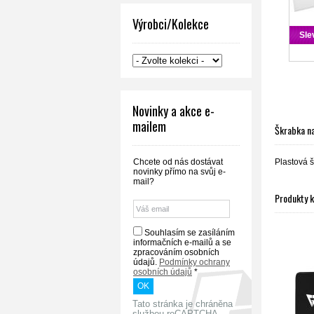
Výrobci/Kolekce
Sle
Novinky a akce e-
mailem
Škrabka na
Plastová 
Chcete od nás dostávat
novinky přímo na svůj e-
mail?
Produkty 
Souhlasím se zasíláním
informačních e-mailů a se
zpracováním osobních
údajů.
Podmínky ochrany
osobních údajů
*
Tato stránka je chráněna