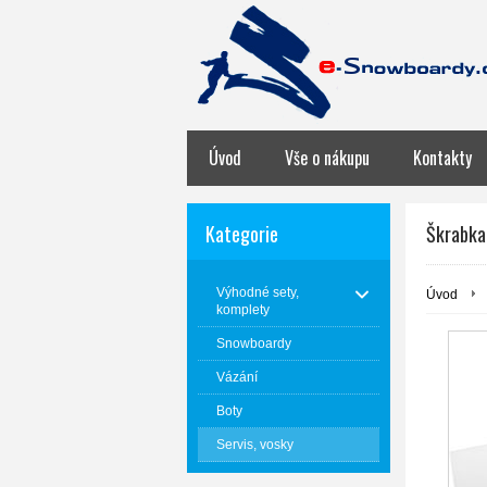
Úvod
Vše o nákupu
Kontakty
Kategorie
Škrabka
Výhodné sety,
Úvod
komplety
Snowboardy
Vázání
Boty
Servis, vosky