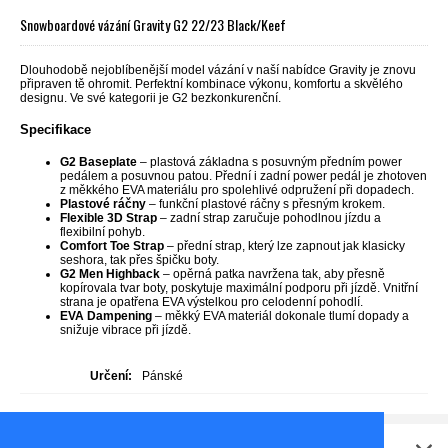
Snowboardové vázání Gravity G2 22/23 Black/Keef
Dlouhodobě nejoblíbenější model vázání v naší nabídce Gravity je znovu
připraven tě ohromit. Perfektní kombinace výkonu, komfortu a skvělého
designu. Ve své kategorii je G2 bezkonkurenční.
Specifikace
G2 Baseplate
– plastová základna s posuvným předním power
pedálem a posuvnou patou. Přední i zadní power pedál je zhotoven
z měkkého EVA materiálu pro spolehlivé odpružení při dopadech.
Plastové ráčny
– funkční plastové ráčny s přesným krokem.
Flexible 3D Strap
– zadní strap zaručuje pohodlnou jízdu a
flexibilní pohyb.
Comfort Toe Strap
– přední strap, který lze zapnout jak klasicky
seshora, tak přes špičku boty.
G2 Men Highback
– opěrná patka navržena tak, aby přesně
kopírovala tvar boty, poskytuje maximální podporu při jízdě. Vnitřní
strana je opatřena EVA výstelkou pro celodenní pohodlí.
EVA Dampening
– měkký EVA materiál dokonale tlumí dopady a
snižuje vibrace při jízdě.
Určení:
Pánské