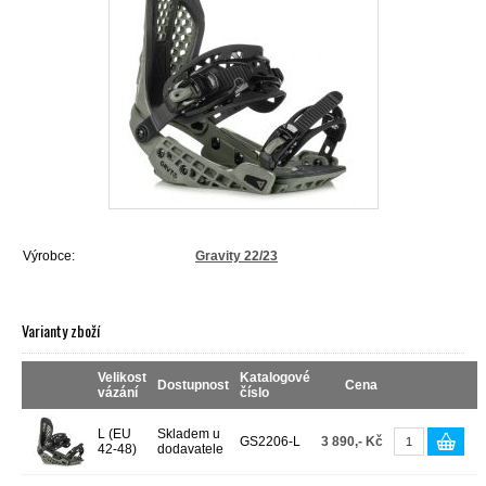
Výrobce:
Gravity 22/23
Varianty zboží
Velikost
Katalogové
Dostupnost
Cena
vázání
číslo
L (EU
Skladem u
GS2206-L
3 890,- Kč
42-48)
dodavatele