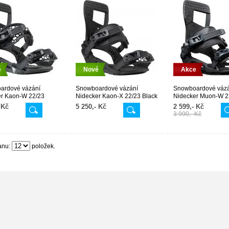
é
Nové
Akce
ardové vázání
Snowboardové vázání
Snowboardové váz
er Kaon-W 22/23
Nidecker Kaon-X 22/23 Black
Nidecker Muon-W 2
Black
 Kč
5 250,- Kč
2 599,- Kč
3 990,- Kč
anu:
položek.