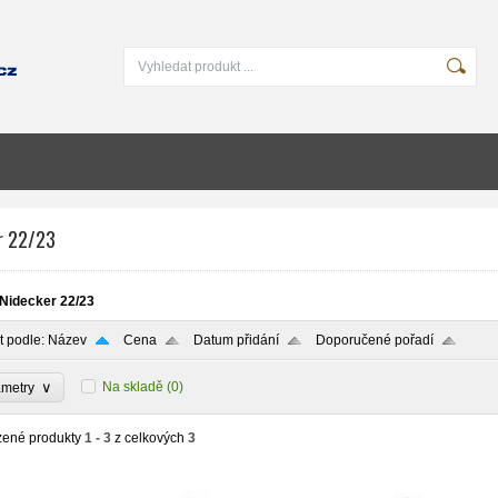
r 22/23
Nidecker 22/23
t podle:
Název
Cena
Datum přidání
Doporučené pořadí
∨
Na skladě
(0)
ametry
zené produkty
1 - 3
z celkových
3