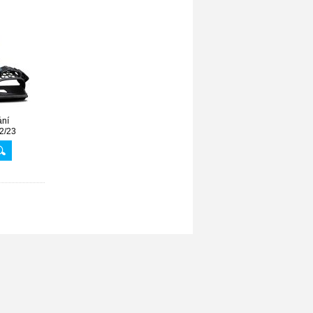
ání
2/23