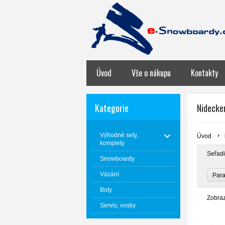
Úvod
Vše o nákupu
Kontakty
Kategorie
Nidecke
Výhodné sety,
Úvod
komplety
Seřadi
Snowboardy
Vázání
Par
Boty
Zobra
Servis, vosky