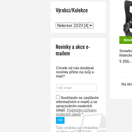
Výrobci/Kolekce
Nov
Novinky a akce e-
Snowbo
mailem
Nideck
Black
5 250,-
Chcete od nás dostávat
novinky přímo na svůj e-
mail?
Na str
Souhlasím se zasíláním
informačních e-mailů a se
zpracováním osobních
údajů.
Podmínky ochrany
osobních údajů
*
Tato stránka je chráněna