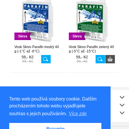
Sleva
Sleva
Vosk Skivo Parafín modrý 40
Vosk Skivo Parafín zelený 40
g (-1°C až -6°C)
g (-5°C až -15°C)
59,- Kč
59,- Kč
99,- Kč
99,- Kč
Vše o nákupu
Tento web používá soubory cookie. Dalším
Kontakt
procházením tohoto webu vyjadřujete
Doporučujeme
souhlas s jejich používáním.
Více zde
Rozumím