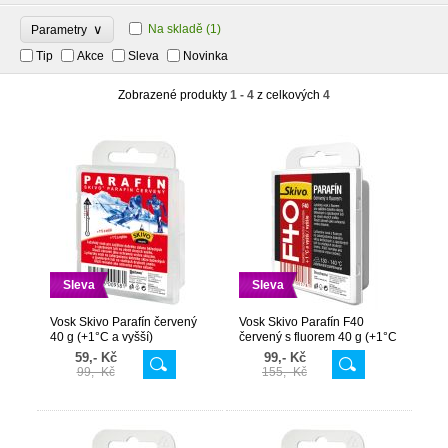
∨
Na skladě
(1)
Parametry
Tip
Akce
Sleva
Novinka
Zobrazené produkty
1 - 4
z celkových
4
Sleva
Sleva
Vosk Skivo Parafín červený
Vosk Skivo Parafín F40
40 g (+1°C a vyšší)
červený s fluorem 40 g (+1°C
a vyšší)
59,- Kč
99,- Kč
99,- Kč
155,- Kč