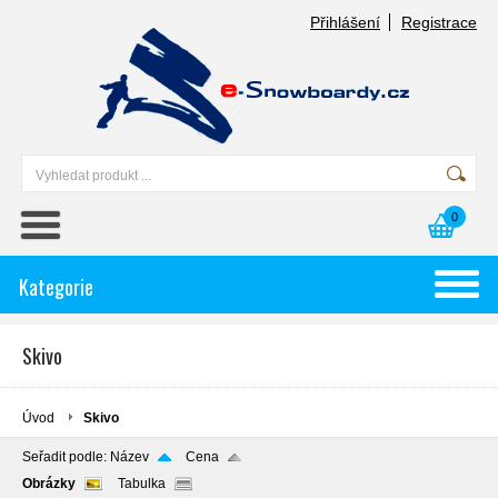
Přihlášení
Registrace
0
Kategorie
Skivo
Úvod
Skivo
Seřadit podle:
Název
Cena
Obrázky
Tabulka